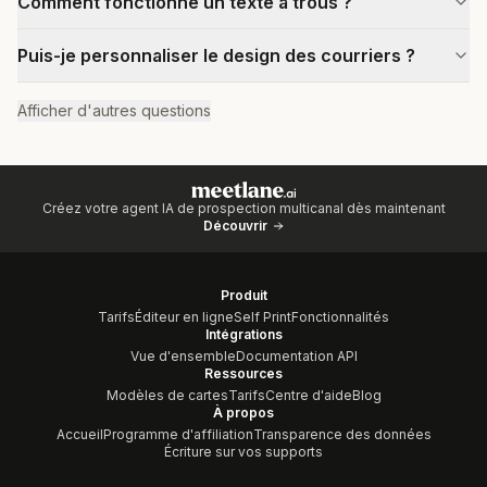
Comment fonctionne un texte à trous ?
Puis-je personnaliser le design des courriers ?
Afficher d'autres questions
Créez votre agent IA de prospection multicanal dès maintenant
Découvrir
Produit
Tarifs
Éditeur en ligne
Self Print
Fonctionnalités
Intégrations
Vue d'ensemble
Documentation API
Ressources
Modèles de cartes
Tarifs
Centre d'aide
Blog
À propos
Accueil
Programme d'affiliation
Transparence des données
Écriture sur vos supports