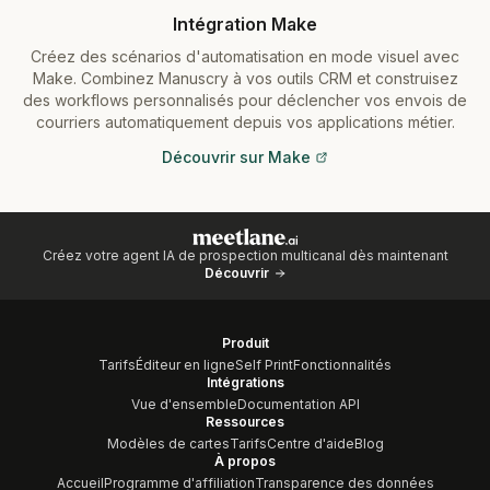
Intégration Make
Créez des scénarios d'automatisation en mode visuel avec
Make. Combinez Manuscry à vos outils CRM et construisez
des workflows personnalisés pour déclencher vos envois de
courriers automatiquement depuis vos applications métier.
Découvrir sur Make
Créez votre agent IA de prospection multicanal dès maintenant
Découvrir
Produit
Tarifs
Éditeur en ligne
Self Print
Fonctionnalités
Intégrations
Vue d'ensemble
Documentation API
Ressources
Modèles de cartes
Tarifs
Centre d'aide
Blog
À propos
Accueil
Programme d'affiliation
Transparence des données