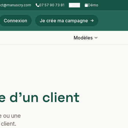
act@manuscry.com
07 57 90 73 81
Chat
Démo
Connexion
Je crée ma campagne
Modèles
 d'un client
ce ou une
client.