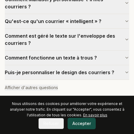
courriers ?
Qu'est-ce qu'un courrier « intelligent » ?
Comment est géré le texte sur l'enveloppe des
courriers ?
Comment fonctionne un texte à trous ?
Puis-je personnaliser le design des courriers ?
Afficher d'autres questions
Nous utilisons des cookies pour améliorer votre expérience et
analyser notre trafic. En cliquant sur "Accepter", vous consentez à
Créez votre agent IA de prospection multicanal dès maintenant
l'utilisation de tous les cookies.
En savoir plus
Découvrir
Refuser
Accepter