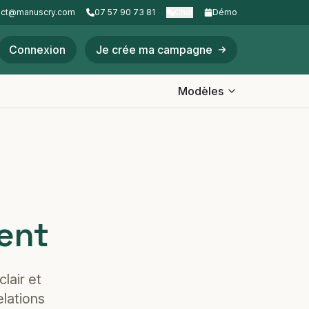
act@manuscry.com
07 57 90 73 81
Chat
Démo
Connexion
Je crée ma campagne
Modèles
ent
lair et
elations