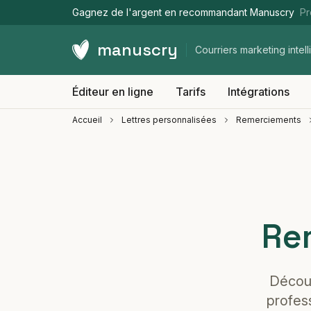
Gagnez de l'argent en recommandant Manuscry
Pr
manuscry
Courriers marketing intell
Éditeur en ligne
Tarifs
Intégrations
Accueil
Lettres personnalisées
Remerciements
Re
Découv
profess