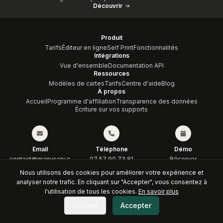
Découvrir
Produit
Tarifs
Éditeur en ligne
Self Print
Fonctionnalités
Intégrations
Vue d'ensemble
Documentation API
Ressources
Modèles de cartes
Tarifs
Centre d'aide
Blog
À propos
Accueil
Programme d'affiliation
Transparence des données
Écriture sur vos supports
Email
Téléphone
Démo
contact@manuscry.c
07 57 90 73 81
Réserver
om
Nous utilisons des cookies pour améliorer votre expérience et
analyser notre trafic. En cliquant sur "Accepter", vous consentez à
© 2026 KRAFTECH
Conditions générales
Politique de confidentialité
l'utilisation de tous les cookies.
En savoir plus
Transparence des données
Mentions légales
Politique de cookies
Contrat d'affiliation
Refuser
Accepter