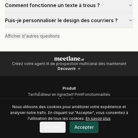
Comment fonctionne un texte à trous ?
Puis-je personnaliser le design des courriers ?
Afficher d'autres questions
Créez votre agent IA de prospection multicanal dès maintenant
Découvrir
Produit
Tarifs
Éditeur en ligne
Self Print
Fonctionnalités
Intégrations
Vue d'ensemble
Documentation API
Nous utilisons des cookies pour améliorer votre expérience et
Ressources
analyser notre trafic. En cliquant sur "Accepter", vous consentez à
Modèles de cartes
Tarifs
Centre d'aide
Blog
l'utilisation de tous les cookies.
En savoir plus
À propos
Refuser
Accepter
Accueil
Programme d'affiliation
Transparence des données
Écriture sur vos supports