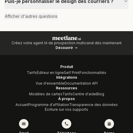
Puis-je personnaliser le design des courriers ?
Afficher d'autres questions
Créez votre agent IA de prospection multicanal dès maintenant
Découvrir
Produit
Tarifs
Éditeur en ligne
Self Print
Fonctionnalités
Intégrations
Vue d'ensemble
Documentation API
Ressources
Modèles de cartes
Tarifs
Centre d'aide
Blog
À propos
Accueil
Programme d'affiliation
Transparence des données
Écriture sur vos supports