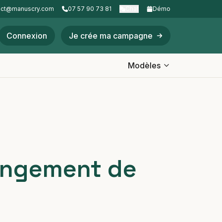
act@manuscry.com
07 57 90 73 81
Chat
Démo
Connexion
Je crée ma campagne
Modèles
hangement de