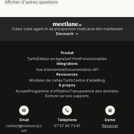
Afficher d'autres questions
Créez votre agent IA de prospection multicanal dès maintenant
Découvrir
Produit
Tarifs
Éditeur en ligne
Self Print
Fonctionnalités
Intégrations
Vue d'ensemble
Documentation API
Ressources
Modèles de cartes
Tarifs
Centre d'aide
Blog
À propos
Accueil
Programme d'affiliation
Transparence des données
Écriture sur vos supports
Email
Téléphone
Démo
contact@manuscry.c
07 57 90 73 81
Réserver
om