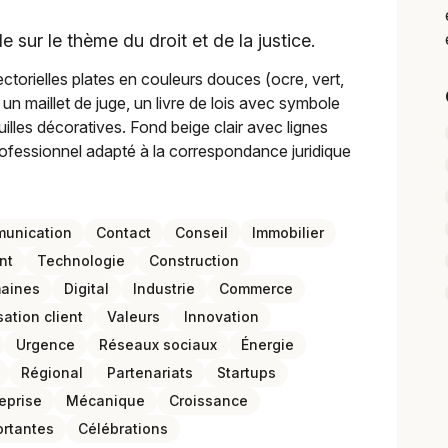
 sur le thème du droit et de la justice.
ectorielles plates en couleurs douces (ocre, vert,
 un maillet de juge, un livre de lois avec symbole
lles décoratives. Fond beige clair avec lignes
professionnel adapté à la correspondance juridique
unication
Contact
Conseil
Immobilier
nt
Technologie
Construction
maines
Digital
Industrie
Commerce
sation client
Valeurs
Innovation
Urgence
Réseaux sociaux
Énergie
Régional
Partenariats
Startups
eprise
Mécanique
Croissance
ortantes
Célébrations