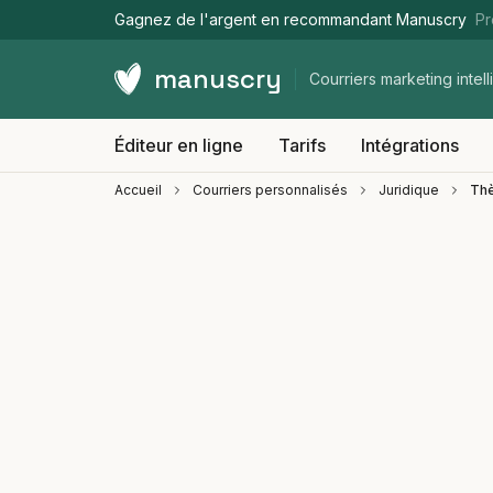
Gagnez de l'argent en recommandant Manuscry
Pr
manuscry
Courriers marketing intell
Éditeur en ligne
Tarifs
Intégrations
Accueil
Courriers personnalisés
Juridique
Thè