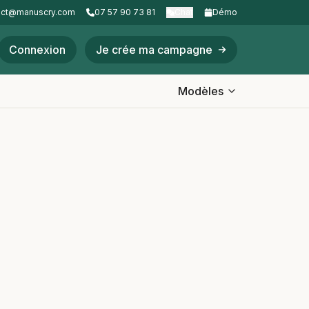
act@manuscry.com
07 57 90 73 81
Chat
Démo
Connexion
Je crée ma campagne
Modèles