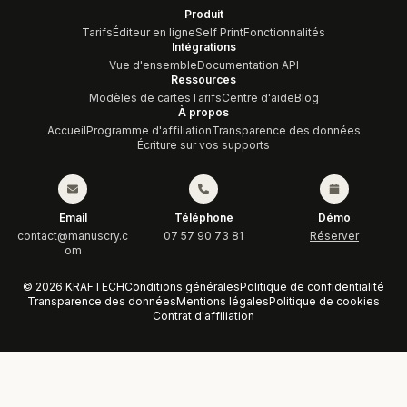
Produit
Tarifs
Éditeur en ligne
Self Print
Fonctionnalités
Intégrations
Vue d'ensemble
Documentation API
Ressources
Modèles de cartes
Tarifs
Centre d'aide
Blog
À propos
Accueil
Programme d'affiliation
Transparence des données
Écriture sur vos supports
Email
Téléphone
Démo
contact@manuscry.c
07 57 90 73 81
Réserver
om
© 2026 KRAFTECH
Conditions générales
Politique de confidentialité
Transparence des données
Mentions légales
Politique de cookies
Contrat d'affiliation