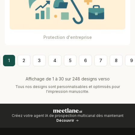
Protection d'entreprise
1
2
3
4
5
6
7
8
9
Affichage de 1 à 30 sur 248 designs verso
Tous nos designs sont personnalisables et optimisés pour
l'impression manuscrite.
Créez votre agent IA de prospection multicanal dès maintenant
Découvrir