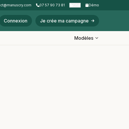
act@manuscry.com
07 57 90 73 81
Chat
Démo
Connexion
Je crée ma campagne
Modèles