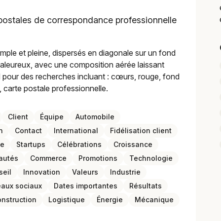
postales de correspondance professionnelle
ple et pleine, dispersés en diagonale sur un fond
chaleureux, avec une composition aérée laissant
l pour des recherches incluant : cœurs, rouge, fond
 carte postale professionnelle.
Client
Équipe
Automobile
n
Contact
International
Fidélisation client
se
Startups
Célébrations
Croissance
autés
Commerce
Promotions
Technologie
seil
Innovation
Valeurs
Industrie
aux sociaux
Dates importantes
Résultats
nstruction
Logistique
Énergie
Mécanique