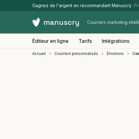
Gagnez de l'argent en recommandant Manuscry
Pr
manuscry
Courriers marketing intell
Éditeur en ligne
Tarifs
Intégrations
Accueil
Courriers personnalisés
Émotions
Cœu