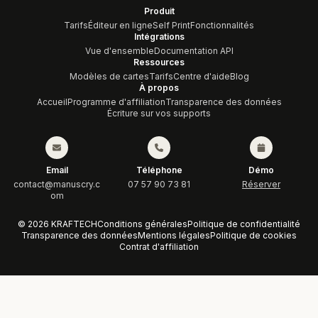
Produit
Tarifs
Éditeur en ligne
Self Print
Fonctionnalités
Intégrations
Vue d'ensemble
Documentation API
Ressources
Modèles de cartes
Tarifs
Centre d'aide
Blog
À propos
Accueil
Programme d'affiliation
Transparence des données
Écriture sur vos supports
Email
Téléphone
Démo
contact@manuscry.c
07 57 90 73 81
Réserver
om
© 2026 KRAFTECH
Conditions générales
Politique de confidentialité
Transparence des données
Mentions légales
Politique de cookies
Contrat d'affiliation