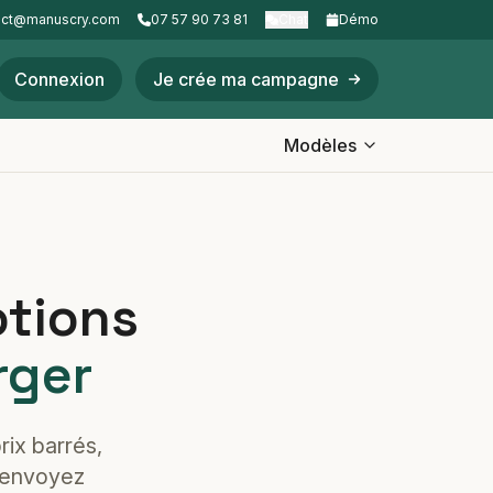
act@manuscry.com
07 57 90 73 81
Chat
Démo
Connexion
Je crée ma campagne
Modèles
otions
rger
rix barrés,
 envoyez