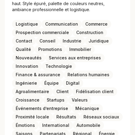
haut. Style épuré, palette de couleurs neutres,
ambiance professionnelle et logistique.
Logistique
Communication
Commerce
Prospection commerciale
Construction
Contact
Conseil
Industrie
Juridique
Qualité
Promotions
Immobilier
Nouveautés
Services aux entreprises
Innovation
Technologie
Finance & assurance
Relations humaines
Ingénierie
Équipe
Digital
Agroalimentaire
Client
Fidélisation client
Croissance
Startups
Valeurs
Événements d’entreprise
Mécanique
Proximité locale
Résultats
Réseaux sociaux
Émotions
International
Automobile
Saisons
Partenariats
Régional
Énergie