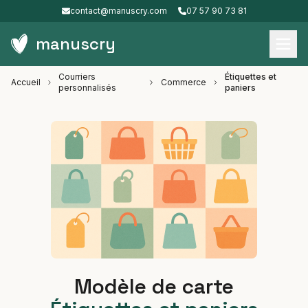
contact@manuscry.com
07 57 90 73 81
manuscry
Courriers
Étiquettes et
Accueil
Commerce
personnalisés
paniers
Modèle de carte