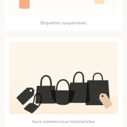
Étiquettes suspendues
Sacs commerciaux minimalistes