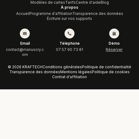
Modèles de cartes
Tarifs
Centre d'aide
Blog
À propos
Accueil
Programme d'affiliation
Transparence des données
Écriture sur vos supports
Email
Téléphone
Démo
contact@manuscry.c
07 57 90 73 81
Réserver
om
© 2026 KRAFTECH
Conditions générales
Politique de confidentialité
Transparence des données
Mentions légales
Politique de cookies
Contrat d'affiliation