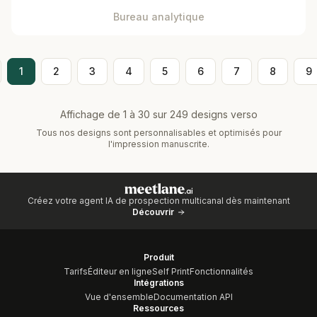
Bureau analytique
1
2
3
4
5
6
7
8
9
Affichage de 1 à 30 sur 249 designs verso
Tous nos designs sont personnalisables et optimisés pour
l'impression manuscrite.
Créez votre agent IA de prospection multicanal dès maintenant
Découvrir
Produit
Tarifs
Éditeur en ligne
Self Print
Fonctionnalités
Intégrations
Vue d'ensemble
Documentation API
Ressources