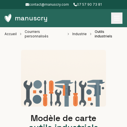
contact@manuscry.com
07 57 90 73 81
manuscry
Courriers
Outils
Accueil
Industrie
personnalisés
industriels
Modèle de carte