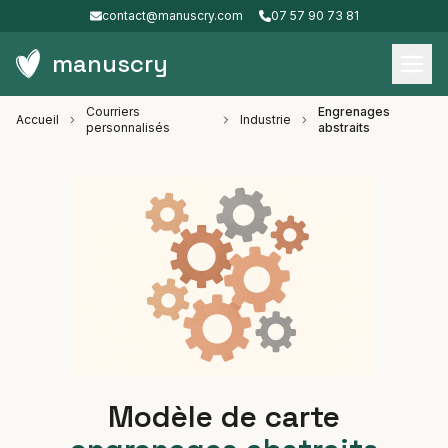
contact@manuscry.com
07 57 90 73 81
manuscry
Courriers
Engrenages
Accueil
Industrie
personnalisés
abstraits
Modèle de carte