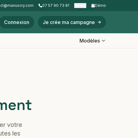
act@manuscry.com
07 57 90 73 81
Chat
Démo
Connexion
Je crée ma campagne
Modèles
ement
er votre
utes les