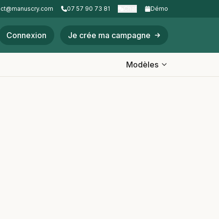
act@manuscry.com
07 57 90 73 81
Chat
Démo
Connexion
Je crée ma campagne
Modèles