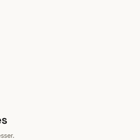
es
sser.