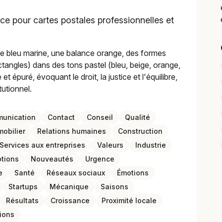
ice pour cartes postales professionnelles et
uge bleu marine, une balance orange, des formes
ctangles) dans des tons pastel (bleu, beige, orange,
t épuré, évoquant le droit, la justice et l'équilibre,
tutionnel.
unication
Contact
Conseil
Qualité
mobilier
Relations humaines
Construction
Services aux entreprises
Valeurs
Industrie
tions
Nouveautés
Urgence
e
Santé
Réseaux sociaux
Émotions
Startups
Mécanique
Saisons
Résultats
Croissance
Proximité locale
ions