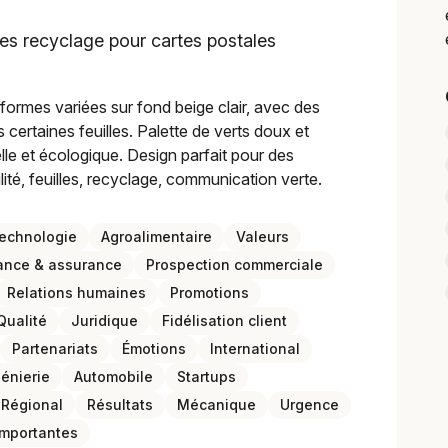
es recyclage pour cartes postales
ux formes variées sur fond beige clair, avec des
certaines feuilles. Palette de verts doux et
lle et écologique. Design parfait pour des
lité, feuilles, recyclage, communication verte.
echnologie
Agroalimentaire
Valeurs
ance & assurance
Prospection commerciale
Relations humaines
Promotions
Qualité
Juridique
Fidélisation client
Partenariats
Émotions
International
génierie
Automobile
Startups
Régional
Résultats
Mécanique
Urgence
importantes