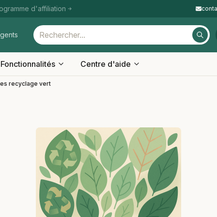
ogramme d'affiliation
cont
igents
Fonctionnalités
Centre d'aide
les recyclage vert