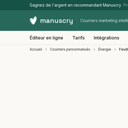
Gagnez de l'argent en recommandant Manuscry
Pr
manuscry
Courriers marketing intell
Éditeur en ligne
Tarifs
Intégrations
Accueil
Courriers personnalisés
Énergie
Feuil