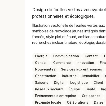
Design de feuilles vertes avec symbol
professionnelles et écologiques.
Illustration vectorielle de feuilles vertes a
symboles de recyclage jaunes intégrés dans 
foncés, style plat et épuré, ambiance nature
recherches incluant nature, écologie, durabi
Énergie
Communication
Contact
T
Conseil
Commerce
Innovation
Fin
Nouveautés
Services aux entreprises
Construction
Industrie
Immobilier
Saisons
Digital
Logistique
Client
Réseaux sociaux
Équipe
Santé
In
Événements d’entreprise
Croissance
Proximité locale
Célébrations
Dates 