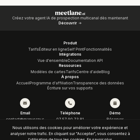
Créez votre agent IA de prospection multicanal dès maintenant
Découvrir
Produit
Tarifs
Éditeur en ligne
Self Print
Fonctionnalités
Intégrations
Vue d'ensemble
Documentation API
Ressources
Modèles de cartes
Tarifs
Centre d'aide
Blog
À propos
Accueil
Programme d'affiliation
Transparence des données
Écriture sur vos supports
Email
Téléphone
Démo
contact@manuscry.c
07 57 90 73 81
Réserver
om
Nous utilisons des cookies pour améliorer votre expérience et
analyser notre trafic. En cliquant sur "Accepter", vous consentez à
© 2026 KRAFTECH
Conditions générales
Politique de confidentialité
l'utilisation de tous les cookies.
En savoir plus