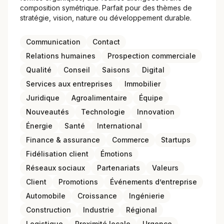
composition symétrique. Parfait pour des thèmes de
stratégie, vision, nature ou développement durable.
Communication
Contact
Relations humaines
Prospection commerciale
Qualité
Conseil
Saisons
Digital
Services aux entreprises
Immobilier
Juridique
Agroalimentaire
Équipe
Nouveautés
Technologie
Innovation
Énergie
Santé
International
Finance & assurance
Commerce
Startups
Fidélisation client
Émotions
Réseaux sociaux
Partenariats
Valeurs
Client
Promotions
Événements d’entreprise
Automobile
Croissance
Ingénierie
Construction
Industrie
Régional
Logistique
Proximité locale
Urgence