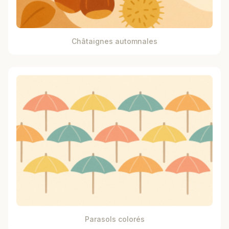
Châtaignes automnales
Parasols colorés