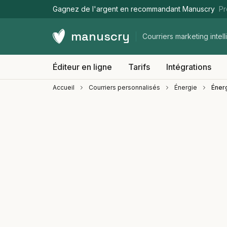
Gagnez de l'argent en recommandant Manuscry
Pr
manuscry
Courriers marketing intell
Éditeur en ligne
Tarifs
Intégrations
Accueil
Courriers personnalisés
Énergie
Énerg