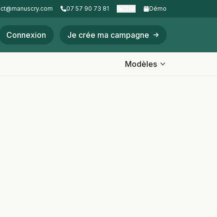
act@manuscry.com
07 57 90 73 81
Chat
Démo
Connexion
Je crée ma campagne
Modèles