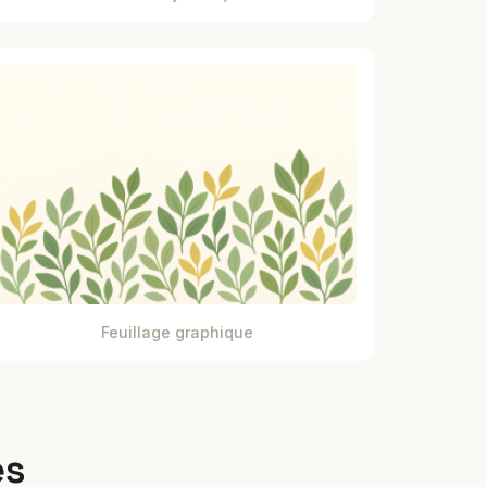
Feuillage graphique
es