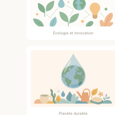
Écologie et innovation
Planète durable