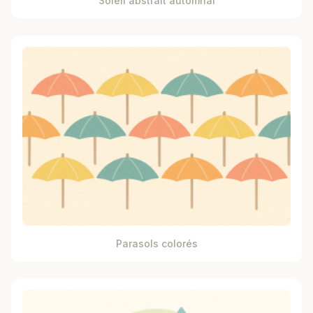
Soleil abstrait automnal
Parasols colorés