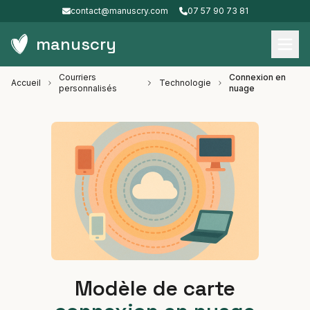
contact@manuscry.com
07 57 90 73 81
manuscry
Courriers
Connexion en
Accueil
Technologie
personnalisés
nuage
Modèle de carte