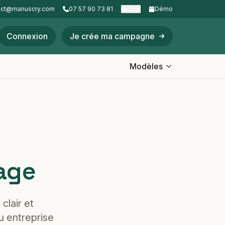
act@manuscry.com
07 57 90 73 81
Chat
Démo
Connexion
Je crée ma campagne
Modèles
age
clair et
u entreprise