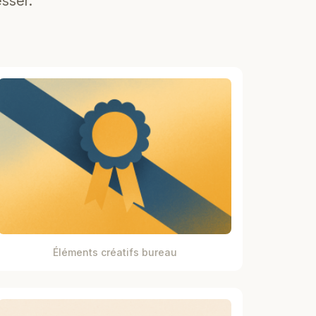
sser.
Éléments créatifs bureau