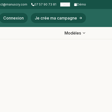
act@manuscry.com
07 57 90 73 81
Chat
Démo
Connexion
Je crée ma campagne
Modèles