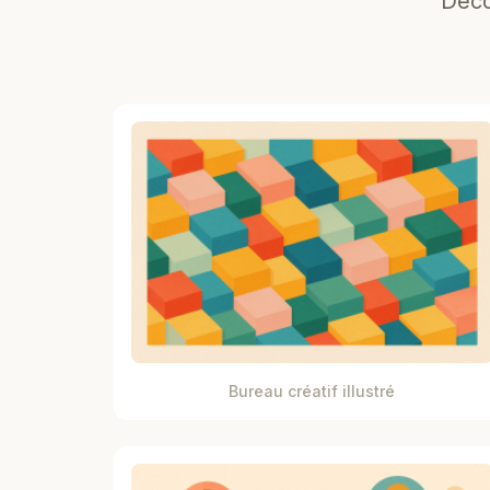
Déco
Bureau créatif illustré