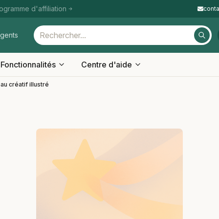
ogramme d'affiliation
cont
igents
Fonctionnalités
Centre d'aide
au créatif illustré