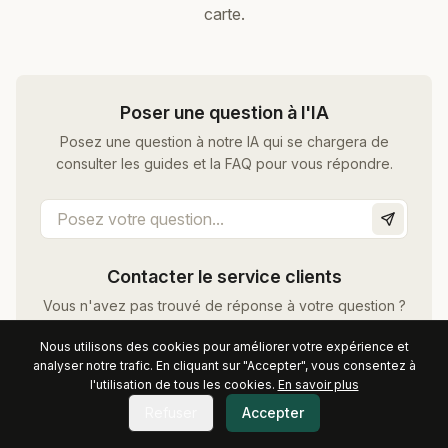
carte.
Poser une question à l'IA
Posez une question à notre IA qui se chargera de
consulter les guides et la FAQ pour vous répondre.
Contacter le service clients
Vous n'avez pas trouvé de réponse à votre question ?
Notre équipe support est disponible pour vous aider.
Nous utilisons des cookies pour améliorer votre expérience et
analyser notre trafic. En cliquant sur "Accepter", vous consentez à
Vous pouvez nous contacter par mail à
l'utilisation de tous les cookies.
En savoir plus
contact@manuscry.com
, par téléphone au
07 57 90 73
Refuser
Accepter
81
et
nous écrire dans le chat
.