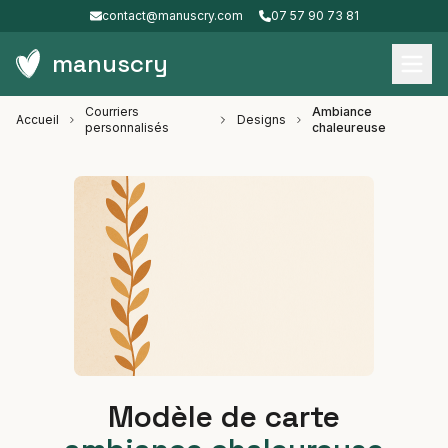
contact@manuscry.com
07 57 90 73 81
manuscry
Courriers
Ambiance
Accueil
Designs
personnalisés
chaleureuse
Modèle de carte