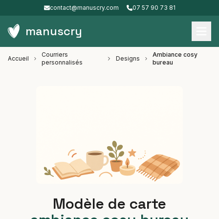
contact@manuscry.com
07 57 90 73 81
manuscry
Courriers
Ambiance cosy
Accueil
Designs
personnalisés
bureau
Modèle de carte