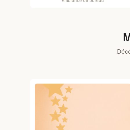
Ambiance de bureau
M
Déco