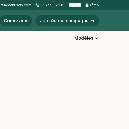
act@manuscry.com
07 57 90 73 81
Chat
Démo
Connexion
Je crée ma campagne
Modèles