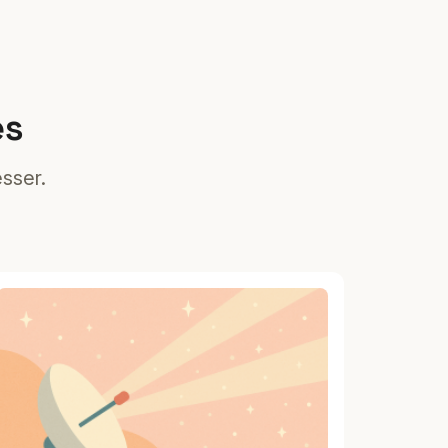
es
sser.