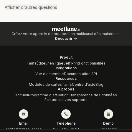
Afficher d'autres questions
Créez votre agent IA de prospection multicanal dès maintenant
Découvrir
Produit
Tarifs
Éditeur en ligne
Self Print
Fonctionnalités
Intégrations
Vue d'ensemble
Documentation API
Ressources
Modèles de cartes
Tarifs
Centre d'aide
Blog
À propos
Accueil
Programme d'affiliation
Transparence des données
Écriture sur vos supports
Email
Téléphone
Démo
contact@manuscry.c
07 57 90 73 81
Réserver