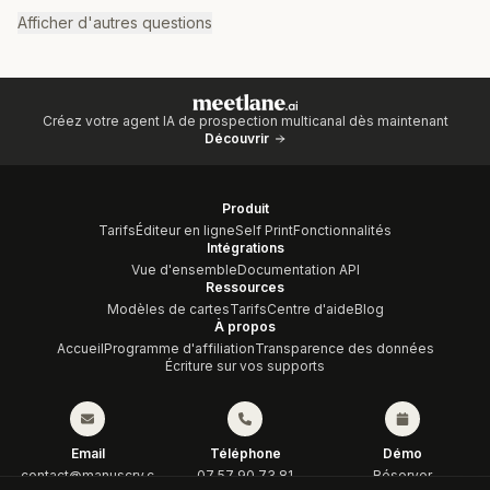
Afficher d'autres questions
Créez votre agent IA de prospection multicanal dès maintenant
Découvrir
Produit
Tarifs
Éditeur en ligne
Self Print
Fonctionnalités
Intégrations
Vue d'ensemble
Documentation API
Ressources
Modèles de cartes
Tarifs
Centre d'aide
Blog
À propos
Accueil
Programme d'affiliation
Transparence des données
Écriture sur vos supports
Email
Téléphone
Démo
contact@manuscry.c
07 57 90 73 81
Réserver