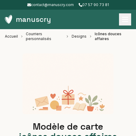
contact@manuscry.com
07 57 90 73 81
manuscry
Courriers
Icônes douces
Accueil
Designs
personnalisés
affaires
Modèle de carte